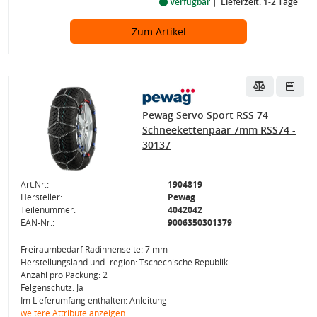
Verfügbar
Lieferzeit: 1-2 Tage
Zum Artikel
Pewag Servo Sport RSS 74
Schneekettenpaar 7mm RSS74 -
30137
Art.Nr.:
1904819
Hersteller:
Pewag
Teilenummer:
4042042
EAN-Nr.:
9006350301379
Freiraumbedarf Radinnenseite: 7 mm
Herstellungsland und -region: Tschechische Republik
Anzahl pro Packung: 2
Felgenschutz: Ja
Im Lieferumfang enthalten: Anleitung
weitere Attribute anzeigen