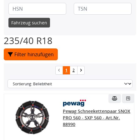
Fahrzeug suchen
235/40 R18
Filter hinzufügen
1
2
Pewag Schneekettenpaar SNOX
PRO 560 - SXP 560 - Art.Nr.
88990