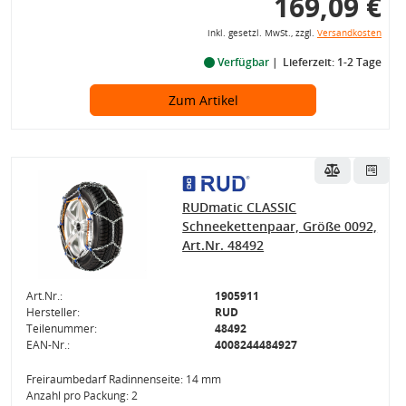
169,09 €
inkl. gesetzl. MwSt., zzgl.
Versandkosten
Verfügbar
Lieferzeit: 1-2 Tage
Zum Artikel
RUDmatic CLASSIC
Schneekettenpaar, Größe 0092,
Art.Nr. 48492
Art.Nr.:
1905911
Hersteller:
RUD
Teilenummer:
48492
EAN-Nr.:
4008244484927
Freiraumbedarf Radinnenseite: 14 mm
Anzahl pro Packung: 2