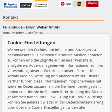
Kontakt
teilando.de - Erwin Weber GmbH
Von-Reuental-Straße 8a
85376 Hetzenhausen
Cookie-Einstellungen
+49 (0) 8165 / 5093200
Wir verwenden Cookies, um Inhalte und Anzeigen zu
shop@teilando.de
personalisieren, Funktionen für soziale Medien anbieten
zu können und die Zugriffe auf unserer Website zu
Top Produkte
analysieren. Außerdem geben wir Informationen zu Ihrer
Beleuchtung
Verwendung unserer Website an unsere Partner für
Bremsbeläge
soziale Medien, Werbung und Analysen weiter. Unsere
Bremsscheiben
Partner führen diese Informationen möglicherweise mit
Kupplungssatz
weiteren Daten zusammen, die Sie ihnen bereit gestellt
Querlenker
haben oder die sie im Rahmen Ihrer Nutzung der Dienste
Radlager
gesammelt haben. Ihre Einwilligung zur Cookie-Nutzung
Stoßdämpfer
können Sie jederzeit wieder in der Datenschutzerklärung
oder über die Cookie-Einstellungen widerrufen.