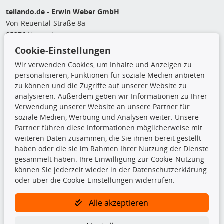
teilando.de - Erwin Weber GmbH
Von-Reuental-Straße 8a
85376 Hetzenhausen
+49 (0) 8165 / 5093200
Cookie-Einstellungen
shop@teilando.de
Wir verwenden Cookies, um Inhalte und Anzeigen zu
personalisieren, Funktionen für soziale Medien anbieten
Top Produkte
zu können und die Zugriffe auf unserer Website zu
analysieren. Außerdem geben wir Informationen zu Ihrer
Beleuchtung
Verwendung unserer Website an unsere Partner für
Bremsbeläge
soziale Medien, Werbung und Analysen weiter. Unsere
Bremsscheiben
Partner führen diese Informationen möglicherweise mit
Kupplungssatz
weiteren Daten zusammen, die Sie ihnen bereit gestellt
Querlenker
haben oder die sie im Rahmen Ihrer Nutzung der Dienste
Radlager
gesammelt haben. Ihre Einwilligung zur Cookie-Nutzung
Stoßdämpfer
können Sie jederzeit wieder in der Datenschutzerklärung
oder über die Cookie-Einstellungen widerrufen.
TecDoc Inside
Alle akzeptieren