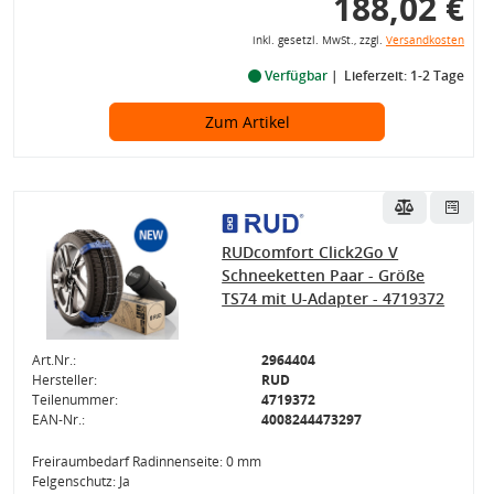
188,02 €
inkl. gesetzl. MwSt., zzgl.
Versandkosten
Verfügbar
Lieferzeit: 1-2 Tage
Zum Artikel
RUDcomfort Click2Go V
Schneeketten Paar - Größe
TS74 mit U-Adapter - 4719372
Art.Nr.:
2964404
Hersteller:
RUD
Teilenummer:
4719372
EAN-Nr.:
4008244473297
Freiraumbedarf Radinnenseite: 0 mm
Felgenschutz: Ja