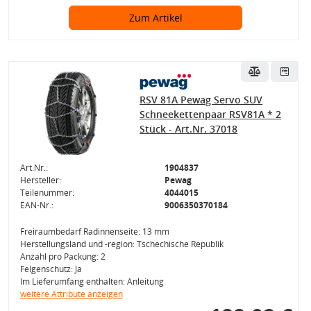
Zum Artikel
RSV 81A Pewag Servo SUV
Schneekettenpaar RSV81A * 2
Stück - Art.Nr. 37018
Art.Nr.:
1904837
Hersteller:
Pewag
Teilenummer:
4044015
EAN-Nr.:
9006350370184
Freiraumbedarf Radinnenseite: 13 mm
Herstellungsland und -region: Tschechische Republik
Anzahl pro Packung: 2
Felgenschutz: Ja
Im Lieferumfang enthalten: Anleitung
weitere Attribute anzeigen