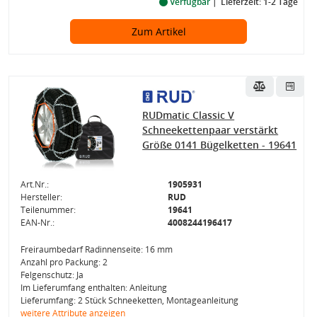
Verfügbar
Lieferzeit: 1-2 Tage
Zum Artikel
RUDmatic Classic V
Schneekettenpaar verstärkt
Größe 0141 Bügelketten - 19641
Art.Nr.:
1905931
Hersteller:
RUD
Teilenummer:
19641
EAN-Nr.:
4008244196417
Freiraumbedarf Radinnenseite: 16 mm
Anzahl pro Packung: 2
Felgenschutz: Ja
Im Lieferumfang enthalten: Anleitung
Lieferumfang: 2 Stück Schneeketten, Montageanleitung
weitere Attribute anzeigen