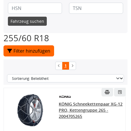
Fahrzeug suchen
255/60 R18
Filter hinzufügen
1
KÖNIG Schneekettenpaar XG-12
PRO, Kettengruppe 265 -
2004705265