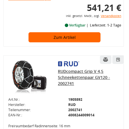
541,21 €
inkl. gesetzl. MwSt., zzgl.
Versandkosten
Verfügbar
Lieferzeit: 1-2 Tage
Zum Artikel
RUDcompact Grip V 4,5
Schneekettenpaar GV120 -
2002741
Art.Nr.:
1905892
Hersteller:
RUD
Teilenummer:
2002741
EAN-Nr.:
4008244009014
Freiraumbedarf Radinnenseite: 16 mm