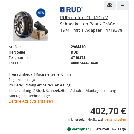
RUDcomfort Click2Go V
Schneeketten Paar - Größe
TS74T mit T-Adapter - 4719378
Art.Nr.:
2964410
Hersteller:
RUD
Teilenummer:
4719378
EAN-Nr.:
4008244473440
Freiraumbedarf Radinnenseite: 0 mm
Felgenschutz: Ja
Im Lieferumfang enthalten: Anleitung
Lieferumfang: 2 Stück Schneeketten, Adapter, Montageanleitung
Montage: Standmontage
weitere Attribute anzeigen
402,70 €
inkl. gesetzl. MwSt., zzgl.
Versandkosten
Verfügbar
Lieferzeit: 1-2 Tage