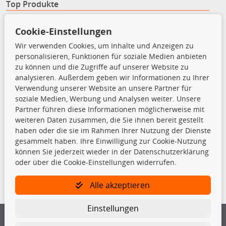
Top Produkte
Beleuchtung
Cookie-Einstellungen
Bremsbeläge
Bremsscheiben
Wir verwenden Cookies, um Inhalte und Anzeigen zu
Kupplungssatz
personalisieren, Funktionen für soziale Medien anbieten
Querlenker
zu können und die Zugriffe auf unserer Website zu
Radlager
analysieren. Außerdem geben wir Informationen zu Ihrer
Stoßdämpfer
Verwendung unserer Website an unsere Partner für
soziale Medien, Werbung und Analysen weiter. Unsere
Partner führen diese Informationen möglicherweise mit
TecDoc Inside
weiteren Daten zusammen, die Sie ihnen bereit gestellt
haben oder die sie im Rahmen Ihrer Nutzung der Dienste
gesammelt haben. Ihre Einwilligung zur Cookie-Nutzung
können Sie jederzeit wieder in der Datenschutzerklärung
oder über die Cookie-Einstellungen widerrufen.
Die hier angezeigten Daten insbesondere die gesamte Datenbank dürfen
nicht kopiert werden.
Alle akzeptieren
Es ist zu unterlassen, die Daten oder die gesamte Datenbank ohne
Einstellungen
vorherige Zustimmung von TecDoc zu vervielfältigen, zu verbreiten
und/oder diese Handlungen durch Dritte ausführen zu lassen. Ein