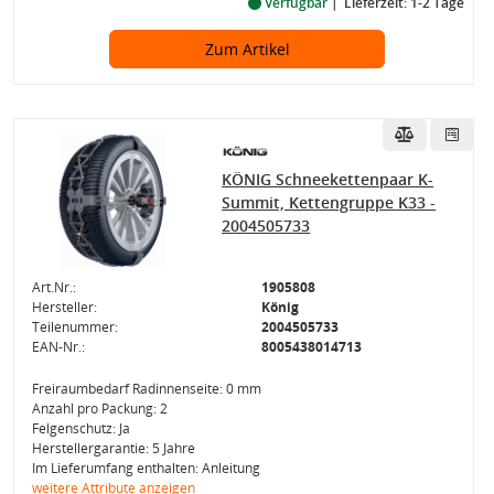
Verfügbar
Lieferzeit: 1-2 Tage
Zum Artikel
KÖNIG Schneekettenpaar K-
Summit, Kettengruppe K33 -
2004505733
Art.Nr.:
1905808
Hersteller:
König
Teilenummer:
2004505733
EAN-Nr.:
8005438014713
Freiraumbedarf Radinnenseite: 0 mm
Anzahl pro Packung: 2
Felgenschutz: Ja
Herstellergarantie: 5 Jahre
Im Lieferumfang enthalten: Anleitung
weitere Attribute anzeigen