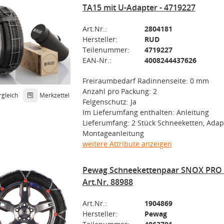
TA15 mit U-Adapter - 4719227
Art.Nr.:
2804181
Hersteller:
RUD
Teilenummer:
4719227
EAN-Nr.:
4008244437626
Freiraumbedarf Radinnenseite: 0 mm
Anzahl pro Packung: 2
rgleich
Merkzettel
Felgenschutz: Ja
Im Lieferumfang enthalten: Anleitung
Lieferumfang: 2 Stück Schneeketten, Adap
Montageanleitung
weitere Attribute anzeigen
Pewag Schneekettenpaar SNOX PRO 5
Art.Nr. 88988
Art.Nr.:
1904869
Hersteller:
Pewag