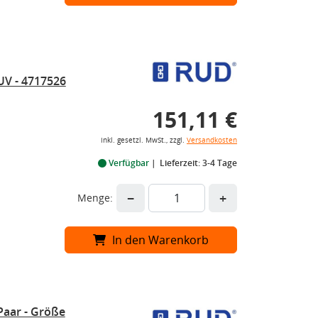
UV - 4717526
151,11 €
inkl. gesetzl. MwSt., zzgl.
Versandkosten
Verfügbar
Lieferzeit: 3-4 Tage
−
+
Menge:
In den Warenkorb
Paar - Größe