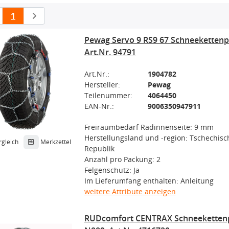
1
Pewag Servo 9 RS9 67 Schneekettenpa
Art.Nr. 94791
Art.Nr.:
1904782
Hersteller:
Pewag
Teilenummer:
4064450
EAN-Nr.:
9006350947911
Freiraumbedarf Radinnenseite: 9 mm
Herstellungsland und -region: Tschechisc
rgleich
Merkzettel
Republik
Anzahl pro Packung: 2
Felgenschutz: Ja
Im Lieferumfang enthalten: Anleitung
weitere Attribute anzeigen
RUDcomfort CENTRAX Schneeketten