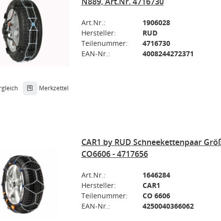
N889, Art.Nr. 4716730
Art.Nr.:
1906028
Hersteller:
RUD
Teilenummer:
4716730
EAN-Nr.:
4008244272371
rgleich
Merkzettel
CAR1 by RUD Schneekettenpaar Größ
CO6606 - 4717656
Art.Nr.:
1646284
Hersteller:
CAR1
Teilenummer:
CO 6606
EAN-Nr.:
4250040366062