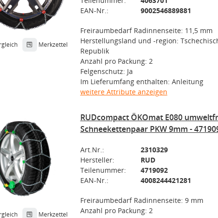
Teilenummer:
4063701
EAN-Nr.:
9002546889881
Freiraumbedarf Radinnenseite: 11,5 mm
Herstellungsland und -region: Tschechisc
rgleich
Merkzettel
Republik
Anzahl pro Packung: 2
Felgenschutz: Ja
Im Lieferumfang enthalten: Anleitung
weitere Attribute anzeigen
RUDcompact ÖKOmat E080 umweltfr
Schneekettenpaar PKW 9mm - 47190
Art.Nr.:
2310329
Hersteller:
RUD
Teilenummer:
4719092
EAN-Nr.:
4008244421281
Freiraumbedarf Radinnenseite: 9 mm
Anzahl pro Packung: 2
rgleich
Merkzettel