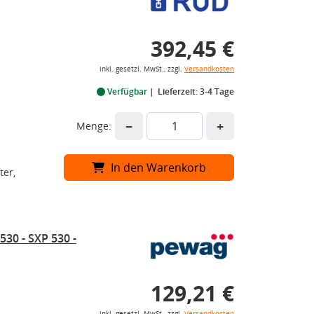
392,45 €
inkl. gesetzl. MwSt., zzgl.
Versandkosten
Verfügbar
Lieferzeit: 3-4 Tage
−
+
Menge:
In den Warenkorb
ter,
30 - SXP 530 -
129,21 €
inkl. gesetzl. MwSt., zzgl.
Versandkosten