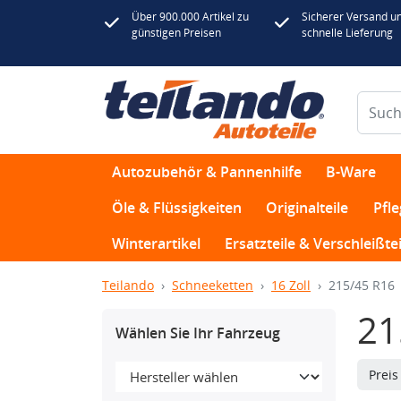
Über 900.000 Artikel zu
Sicherer Versand u
günstigen Preisen
schnelle Lieferung
Autozubehör & Pannenhilfe
B-Ware
Öle & Flüssigkeiten
Originalteile
Pfl
Winterartikel
Ersatzteile & Verschleißtei
Teilando
Schneeketten
16 Zoll
215/45 R16
21
Wählen Sie Ihr Fahrzeug
Prei