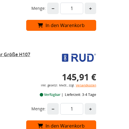
−
+
Menge:
In den Warenkorb
r Größe H107
145,91 €
inkl. gesetzl. MwSt., zzgl.
Versandkosten
Verfügbar
Lieferzeit: 3-4 Tage
−
+
Menge:
In den Warenkorb