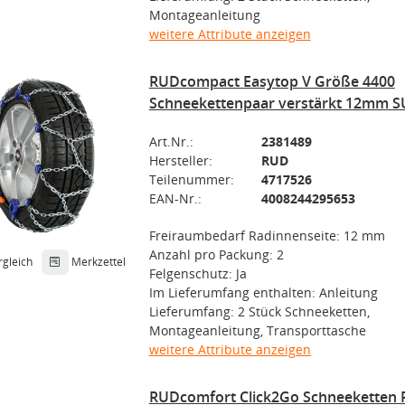
Montageanleitung
weitere Attribute anzeigen
RUDcompact Easytop V Größe 4400
Schneekettenpaar verstärkt 12mm S
Art.Nr.:
2381489
Hersteller:
RUD
Teilenummer:
4717526
EAN-Nr.:
4008244295653
Freiraumbedarf Radinnenseite: 12 mm
Anzahl pro Packung: 2
rgleich
Merkzettel
Felgenschutz: Ja
Im Lieferumfang enthalten: Anleitung
Lieferumfang: 2 Stück Schneeketten,
Montageanleitung, Transporttasche
weitere Attribute anzeigen
RUDcomfort Click2Go Schneeketten 