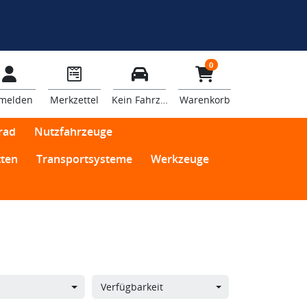
0
melden
Merkzettel
Kein Fahrzeug
Warenkorb
rad
Nutzfahrzeuge
ten
Transportsysteme
Werkzeuge
Verfügbarkeit