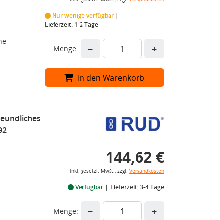
Nur wenige verfügbar
Lieferzeit: 1-2 Tage
he
−
+
Menge:
In den Warenkorb
eundliches
92
144,62 €
inkl. gesetzl. MwSt., zzgl.
Versandkosten
Verfügbar
Lieferzeit: 3-4 Tage
−
+
Menge: