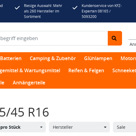
nd
Riesige Auswahl: Mehr
Kundenservice von KFZ-
als 260 Hersteller im
Experten 08165 /
Sortiment
5093200
An
Batterien
Camping & Zubehör
Glühlampen
Motor
egemittel & Wartungsmittel
Reifen & Felgen
Schneeket
le
Anhängerteile
5/45 R16
s
pro Stück
Hersteller
Sale