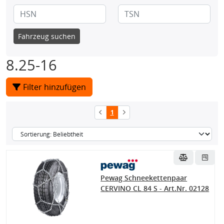
Fahrzeug suchen
8.25-16
Filter hinzufügen
1
Pewag Schneekettenpaar
CERVINO CL 84 S - Art.Nr. 02128