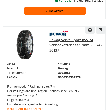
Verfügbar
Lieferzeit: 1-2 Tage
Zum Artikel
Pewag Servo Sport RSS 74
Schneekettenpaar 7mm RSS74 -
30137
Art.Nr.:
1904819
Hersteller:
Pewag
Teilenummer:
4042042
EAN-Nr.:
9006350301379
Freiraumbedarf Radinnenseite: 7 mm
Herstellungsland und -region: Tschechische Republik
Anzahl pro Packung: 2
Felgenschutz: Ja
Im Lieferumfang enthalten: Anleitung
weitere Attribute anzeigen