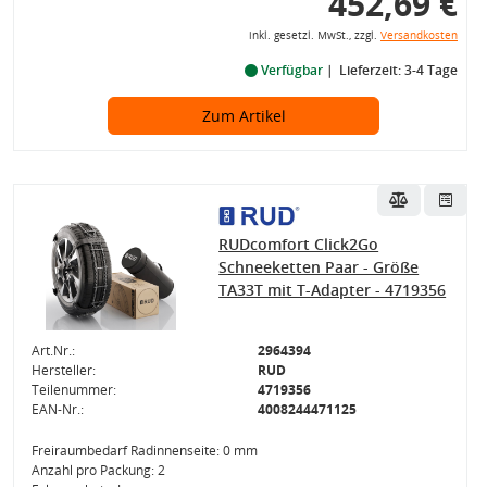
452,69 €
inkl. gesetzl. MwSt., zzgl.
Versandkosten
Verfügbar
Lieferzeit: 3-4 Tage
Zum Artikel
RUDcomfort Click2Go
Schneeketten Paar - Größe
TA33T mit T-Adapter - 4719356
Art.Nr.:
2964394
Hersteller:
RUD
Teilenummer:
4719356
EAN-Nr.:
4008244471125
Freiraumbedarf Radinnenseite: 0 mm
Anzahl pro Packung: 2