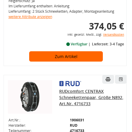
Felgenschutz: Ja
Im Lieferumfang enthalten: Anleitung
Lieferumfang: 2 Stück Schneeketten, Adapter, Montageanleitung
weitere Attribute anzeigen
374,05 €
inkl. gesetzl. MwSt., zzgl.
Versandkosten
Verfügbar
Lieferzeit: 3-4 Tage
Zum Artikel
RUDcomfort CENTRAX
Schneekettenpaar, Größe N892,
Art.Nr. 4716733
Art.Nr.:
1906031
Hersteller:
RUD
Teilenummer:
4716733