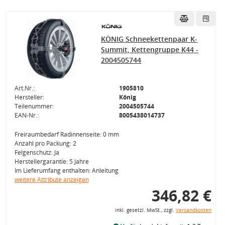
KÖNIG Schneekettenpaar K-
Summit, Kettengruppe K44 -
2004505744
Art.Nr.:
1905810
Hersteller:
König
Teilenummer:
2004505744
EAN-Nr.:
8005438014737
Freiraumbedarf Radinnenseite: 0 mm
Anzahl pro Packung: 2
Felgenschutz: Ja
Herstellergarantie: 5 Jahre
Im Lieferumfang enthalten: Anleitung
weitere Attribute anzeigen
346,82 €
inkl. gesetzl. MwSt., zzgl.
Versandkosten