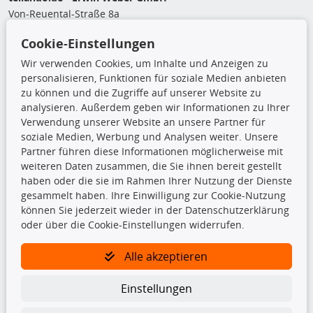
Von-Reuental-Straße 8a
85376 Hetzenhausen
Cookie-Einstellungen
+49 (0) 8165 / 5093200
shop@teilando.de
Wir verwenden Cookies, um Inhalte und Anzeigen zu
personalisieren, Funktionen für soziale Medien anbieten
Top Produkte
zu können und die Zugriffe auf unserer Website zu
analysieren. Außerdem geben wir Informationen zu Ihrer
Beleuchtung
Verwendung unserer Website an unsere Partner für
Bremsbeläge
soziale Medien, Werbung und Analysen weiter. Unsere
Bremsscheiben
Partner führen diese Informationen möglicherweise mit
Kupplungssatz
weiteren Daten zusammen, die Sie ihnen bereit gestellt
Querlenker
haben oder die sie im Rahmen Ihrer Nutzung der Dienste
Radlager
gesammelt haben. Ihre Einwilligung zur Cookie-Nutzung
Stoßdämpfer
können Sie jederzeit wieder in der Datenschutzerklärung
oder über die Cookie-Einstellungen widerrufen.
TecDoc Inside
Alle akzeptieren
Einstellungen