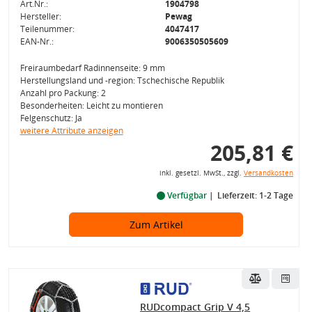
Art.Nr.:
1904798
Hersteller:
Pewag
Teilenummer:
4047417
EAN-Nr.:
9006350505609
Freiraumbedarf Radinnenseite: 9 mm
Herstellungsland und -region: Tschechische Republik
Anzahl pro Packung: 2
Besonderheiten: Leicht zu montieren
Felgenschutz: Ja
weitere Attribute anzeigen
205,81 €
inkl. gesetzl. MwSt., zzgl.
Versandkosten
Verfügbar
Lieferzeit: 1-2 Tage
Zum Artikel
RUDcompact Grip V 4,5