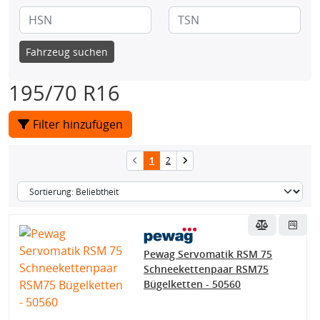
Fahrzeug suchen
195/70 R16
Filter hinzufügen
1
2
Pewag Servomatik RSM 75
Schneekettenpaar RSM75
Bügelketten - 50560