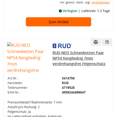
inkl. gesetzl. MwSt., zzgl.
Versandkosten
Verfügbar
Lieferzeit: 1-2 Tage
Zum Artikel
RUD-NEO Schneeketten Paar
NP54 feingliedrig 7mm
verdrehungsfrei Felgenschutz
Art.Nr.:
3414756
Hersteller:
RUD
Teilenummer:
4719528
EAN-Nr.:
4008244496647
Freiraumbedarf Radinnenseite: 7 mm
Anzahl pro Packung: 2
Felgenschutz: Ja
Im Lieferumfang enthalten: Anleitung