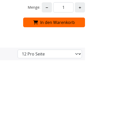
−
+
Menge:
In den Warenkorb