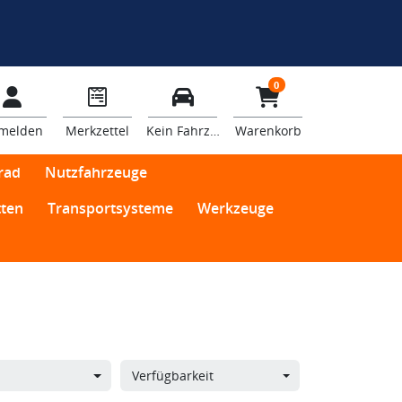
0
melden
Merkzettel
Kein Fahrzeug
Warenkorb
rad
Nutzfahrzeuge
ten
Transportsysteme
Werkzeuge
Verfügbarkeit