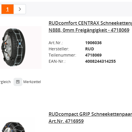
1
RUDcomfort CENTRAX Schneeketten
N888, 0mm Freigängigkeit - 4718069
Art.Nr.:
1906036
Hersteller:
RUD
Teilenummer:
4718069
EAN-Nr.:
4008244314255
rgleich
Merkzettel
RUDcompact GRIP Schneekettenpaar,
Art.Nr. 4716959