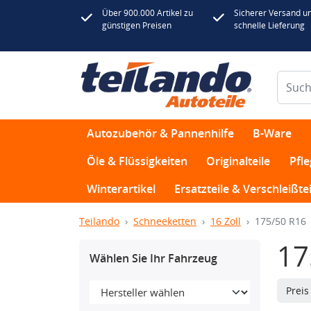
Über 900.000 Artikel zu
Sicherer Versand u
günstigen Preisen
schnelle Lieferung
Autozubehör & Pannenhilfe
B-Ware
Öle & Flüssigkeiten
Originalteile
Pfl
Winterartikel
Ersatzteile & Verschleißtei
Teilando
Schneeketten
16 Zoll
175/50 R16
17
Wählen Sie Ihr Fahrzeug
Prei