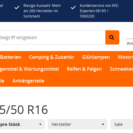
nd
Riesige Auswahl: Mehr
Kundenservice von KFZ-
als 260 Hersteller im
Experten 08165 /
Sortiment
5093200
An
Batterien
Camping & Zubehör
Glühlampen
Motor
egemittel & Wartungsmittel
Reifen & Felgen
Schneeket
le
Anhängerteile
5/50 R16
s
pro Stück
Hersteller
Sale