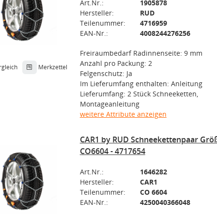
Art.Nr.:
1905878
Hersteller:
RUD
Teilenummer:
4716959
EAN-Nr.:
4008244276256
Freiraumbedarf Radinnenseite: 9 mm
Anzahl pro Packung: 2
rgleich
Merkzettel
Felgenschutz: Ja
Im Lieferumfang enthalten: Anleitung
Lieferumfang: 2 Stück Schneeketten,
Montageanleitung
weitere Attribute anzeigen
CAR1 by RUD Schneekettenpaar Größ
CO6604 - 4717654
Art.Nr.:
1646282
Hersteller:
CAR1
Teilenummer:
CO 6604
EAN-Nr.:
4250040366048