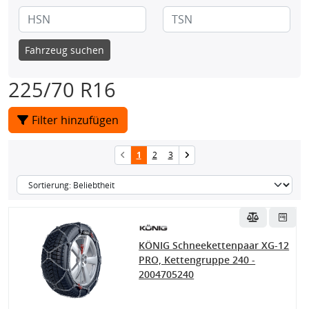
Fahrzeug suchen
225/70 R16
Filter hinzufügen
1
2
3
KÖNIG Schneekettenpaar XG-12
PRO, Kettengruppe 240 -
2004705240