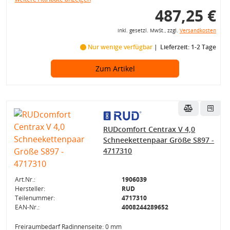
487,25 €
inkl. gesetzl. MwSt., zzgl.
Versandkosten
Nur wenige verfügbar
Lieferzeit: 1-2 Tage
Zum Artikel
RUDcomfort Centrax V 4,0
Schneekettenpaar Größe S897 -
4717310
Art.Nr.:
1906039
Hersteller:
RUD
Teilenummer:
4717310
EAN-Nr.:
4008244289652
Freiraumbedarf Radinnenseite: 0 mm