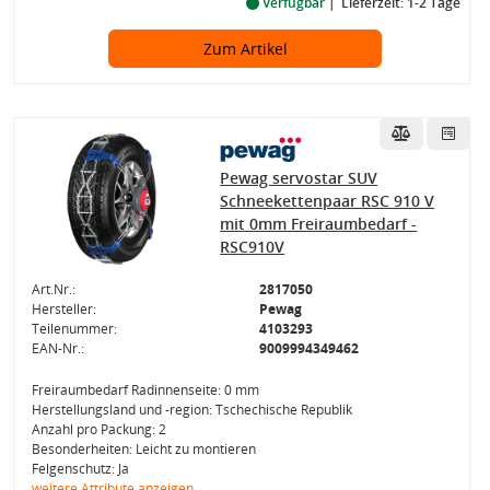
Verfügbar
Lieferzeit: 1-2 Tage
Zum Artikel
Pewag servostar SUV
Schneekettenpaar RSC 910 V
mit 0mm Freiraumbedarf -
RSC910V
Art.Nr.:
2817050
Hersteller:
Pewag
Teilenummer:
4103293
EAN-Nr.:
9009994349462
Freiraumbedarf Radinnenseite: 0 mm
Herstellungsland und -region: Tschechische Republik
Anzahl pro Packung: 2
Besonderheiten: Leicht zu montieren
Felgenschutz: Ja
weitere Attribute anzeigen