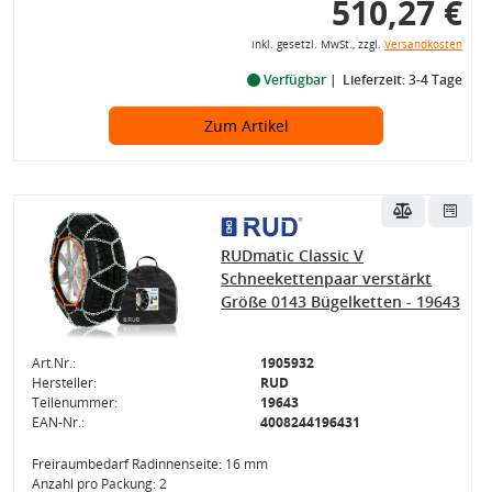
510,27 €
inkl. gesetzl. MwSt., zzgl.
Versandkosten
Verfügbar
Lieferzeit: 3-4 Tage
Zum Artikel
RUDmatic Classic V
Schneekettenpaar verstärkt
Größe 0143 Bügelketten - 19643
Art.Nr.:
1905932
Hersteller:
RUD
Teilenummer:
19643
EAN-Nr.:
4008244196431
Freiraumbedarf Radinnenseite: 16 mm
Anzahl pro Packung: 2