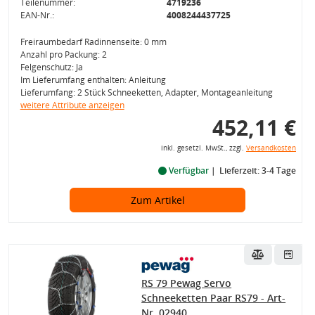
Teilenummer:
4719236
EAN-Nr.:
4008244437725
Freiraumbedarf Radinnenseite: 0 mm
Anzahl pro Packung: 2
Felgenschutz: Ja
Im Lieferumfang enthalten: Anleitung
Lieferumfang: 2 Stück Schneeketten, Adapter, Montageanleitung
weitere Attribute anzeigen
452,11 €
inkl. gesetzl. MwSt., zzgl.
Versandkosten
Verfügbar
Lieferzeit: 3-4 Tage
Zum Artikel
RS 79 Pewag Servo
Schneeketten Paar RS79 - Art-
Nr. 02940