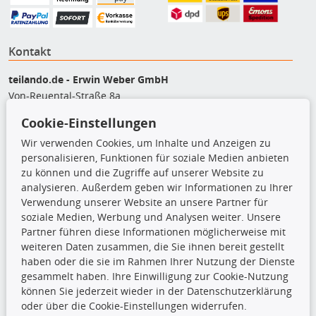
Kontakt
teilando.de - Erwin Weber GmbH
Von-Reuental-Straße 8a
85376 Hetzenhausen
Cookie-Einstellungen
+49 (0) 8165 / 5093200
Wir verwenden Cookies, um Inhalte und Anzeigen zu
shop@teilando.de
personalisieren, Funktionen für soziale Medien anbieten
zu können und die Zugriffe auf unserer Website zu
Top Produkte
analysieren. Außerdem geben wir Informationen zu Ihrer
Verwendung unserer Website an unsere Partner für
Beleuchtung
soziale Medien, Werbung und Analysen weiter. Unsere
Bremsbeläge
Partner führen diese Informationen möglicherweise mit
Bremsscheiben
weiteren Daten zusammen, die Sie ihnen bereit gestellt
Kupplungssatz
haben oder die sie im Rahmen Ihrer Nutzung der Dienste
Querlenker
gesammelt haben. Ihre Einwilligung zur Cookie-Nutzung
Radlager
können Sie jederzeit wieder in der Datenschutzerklärung
Stoßdämpfer
oder über die Cookie-Einstellungen widerrufen.