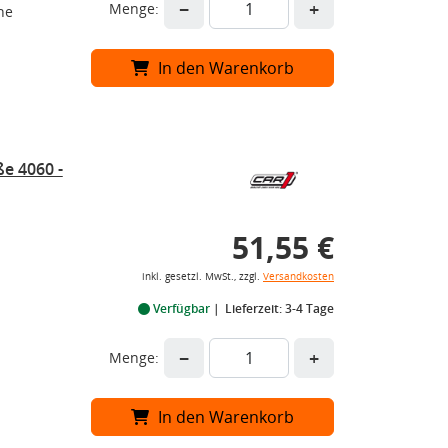
−
+
Menge:
he
In den Warenkorb
e 4060 -
51,55 €
inkl. gesetzl. MwSt., zzgl.
Versandkosten
Verfügbar
Lieferzeit: 3-4 Tage
−
+
Menge:
In den Warenkorb