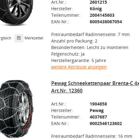
Art.Nr.:
2601215
Hersteller:
König
Teilenummer:
2004145603
EAN-Nr.:
8005438067054
Freiraumbedarf Radinnenseite: 7 mm
rgleich
Merkzettel
Anzahl pro Packung: 2
Besonderheiten: Leicht zu montieren
Felgenschutz: Ja
Herstellergarantie: 5 Jahre
weitere Attribute anzeigen
Pewag Schneekettenpaar Brenta-C 4
Art.Nr. 12360
Art.Nr.:
1904858
Hersteller:
Pewag
Teilenummer:
4037687
EAN-Nr.:
9002546123602
Freiraumbedarf Radinnenseite: 16 mm