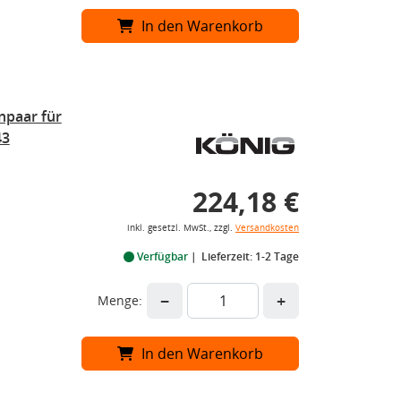
In den Warenkorb
npaar für
43
224,18 €
inkl. gesetzl. MwSt., zzgl.
Versandkosten
Verfügbar
Lieferzeit: 1-2 Tage
−
+
Menge:
In den Warenkorb