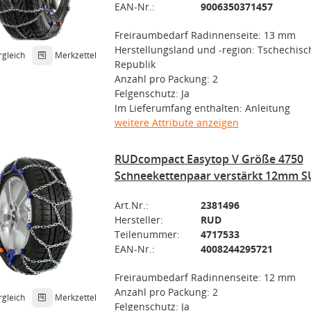
EAN-Nr.:
9006350371457
Freiraumbedarf Radinnenseite: 13 mm
Herstellungsland und -region: Tschechisc
rgleich
Merkzettel
Republik
Anzahl pro Packung: 2
Felgenschutz: Ja
Im Lieferumfang enthalten: Anleitung
weitere Attribute anzeigen
RUDcompact Easytop V Größe 4750
Schneekettenpaar verstärkt 12mm S
Art.Nr.:
2381496
Hersteller:
RUD
Teilenummer:
4717533
EAN-Nr.:
4008244295721
Freiraumbedarf Radinnenseite: 12 mm
Anzahl pro Packung: 2
rgleich
Merkzettel
Felgenschutz: Ja