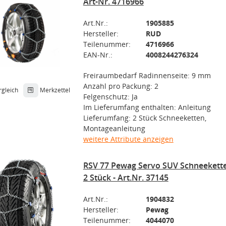
Art-Nr. 4716966
Art.Nr.:
1905885
Hersteller:
RUD
Teilenummer:
4716966
EAN-Nr.:
4008244276324
Freiraumbedarf Radinnenseite: 9 mm
Anzahl pro Packung: 2
rgleich
Merkzettel
Felgenschutz: Ja
Im Lieferumfang enthalten: Anleitung
Lieferumfang: 2 Stück Schneeketten,
Montageanleitung
weitere Attribute anzeigen
RSV 77 Pewag Servo SUV Schneekett
2 Stück - Art.Nr. 37145
Art.Nr.:
1904832
Hersteller:
Pewag
Teilenummer:
4044070