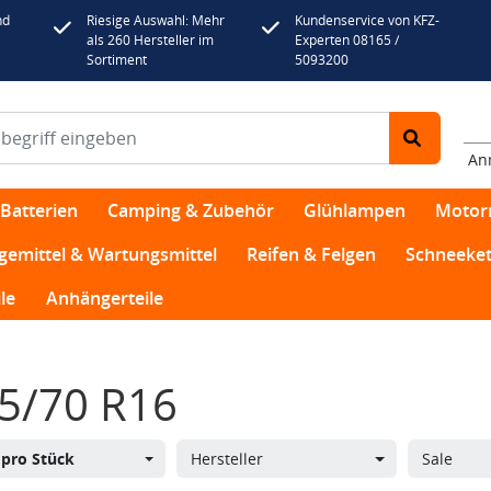
nd
Riesige Auswahl: Mehr
Kundenservice von KFZ-
als 260 Hersteller im
Experten 08165 /
Sortiment
5093200
An
Batterien
Camping & Zubehör
Glühlampen
Motor
egemittel & Wartungsmittel
Reifen & Felgen
Schneeket
le
Anhängerteile
5/70 R16
s
pro Stück
Hersteller
Sale