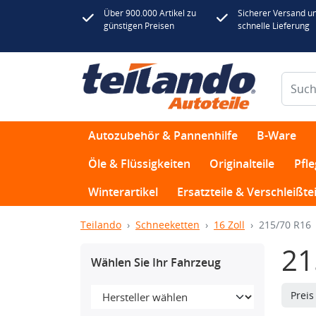
Über 900.000 Artikel zu
Sicherer Versand u
günstigen Preisen
schnelle Lieferung
Autozubehör & Pannenhilfe
B-Ware
Öle & Flüssigkeiten
Originalteile
Pfl
Winterartikel
Ersatzteile & Verschleißtei
Teilando
Schneeketten
16 Zoll
215/70 R16
21
Wählen Sie Ihr Fahrzeug
Prei