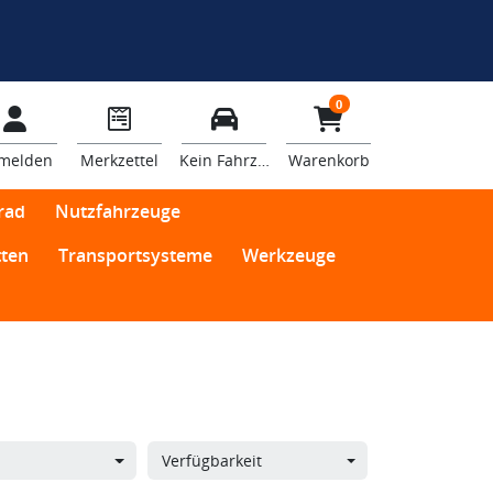
0
melden
Merkzettel
Kein Fahrzeug
Warenkorb
rad
Nutzfahrzeuge
ten
Transportsysteme
Werkzeuge
Verfügbarkeit