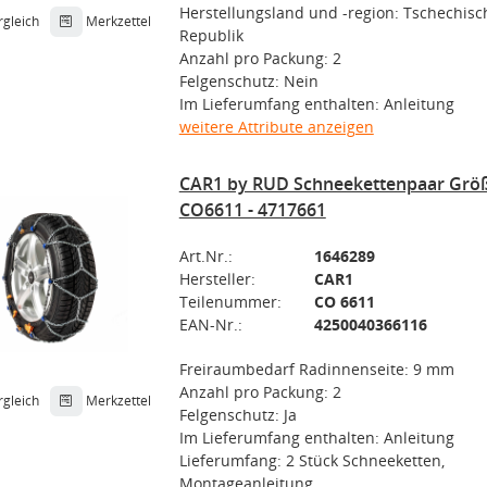
Herstellungsland und -region: Tschechisc
rgleich
Merkzettel
Republik
Anzahl pro Packung: 2
Felgenschutz: Nein
Im Lieferumfang enthalten: Anleitung
weitere Attribute anzeigen
CAR1 by RUD Schneekettenpaar Größ
CO6611 - 4717661
Art.Nr.:
1646289
Hersteller:
CAR1
Teilenummer:
CO 6611
EAN-Nr.:
4250040366116
Freiraumbedarf Radinnenseite: 9 mm
Anzahl pro Packung: 2
rgleich
Merkzettel
Felgenschutz: Ja
Im Lieferumfang enthalten: Anleitung
Lieferumfang: 2 Stück Schneeketten,
Montageanleitung