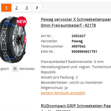
1
2
3
Pewag servostar X Schneekettenpaar
0mm Freiraumbedarf - 92178
Art.Nr.:
2452427
Hersteller:
Pewag
Teilenummer:
4097042
EAN-Nr.:
9009994921781
Freiraumbedarf Radinnenseite: 0 mm
Herstellungsland und -region: Tschechisc
rgleich
Merkzettel
Republik
Anzahl pro Packung: 2
Besonderheiten: Leicht zu montieren
Felgenschutz: Ja
weitere Attribute anzeigen
RUDcompact GRIP Schneeketten Paar