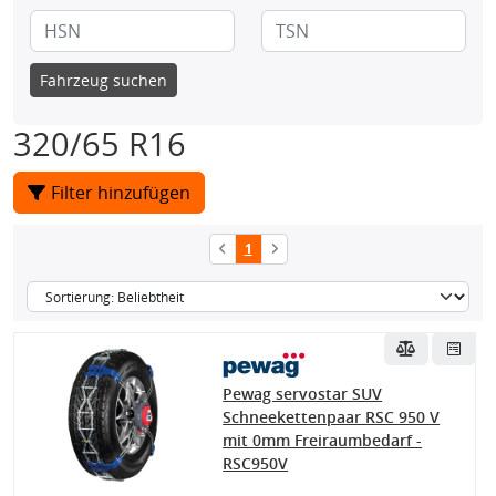
Fahrzeug suchen
320/65 R16
Filter hinzufügen
1
Pewag servostar SUV
Schneekettenpaar RSC 950 V
mit 0mm Freiraumbedarf -
RSC950V