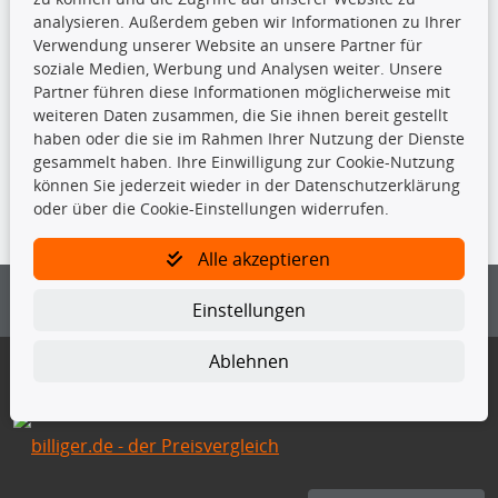
Stoßdämpfer
analysieren. Außerdem geben wir Informationen zu Ihrer
Verwendung unserer Website an unsere Partner für
soziale Medien, Werbung und Analysen weiter. Unsere
TecDoc Inside
Partner führen diese Informationen möglicherweise mit
weiteren Daten zusammen, die Sie ihnen bereit gestellt
haben oder die sie im Rahmen Ihrer Nutzung der Dienste
gesammelt haben. Ihre Einwilligung zur Cookie-Nutzung
können Sie jederzeit wieder in der Datenschutzerklärung
Die hier angezeigten Daten insbesondere die gesamte Datenbank dürfen
oder über die Cookie-Einstellungen widerrufen.
nicht kopiert werden.
Es ist zu unterlassen, die Daten oder die gesamte Datenbank ohne
Alle akzeptieren
vorherige Zustimmung von TecDoc zu vervielfältigen, zu verbreiten
und/oder diese Handlungen durch Dritte ausführen zu lassen. Ein
Einstellungen
Zuwiderhandeln stellt eine Urheberrechtsverletzung dar und wird verfolgt.
Bitte prüfen Sie, ob das über unseren Onlineshop identifizierte Ersatzteil
Ablehnen
auch tatsächlich dem gesuchten Ersatzteil entspricht.
Gegebenenfalls sind ergänzende Informationen notwendig, um
sicherzustellen, dass das gewählte Ersatzteil auch in das gewünschte
Kraftfahrzeug passt.
Für Fragen stehen wir Ihnen gerne zur Verfügung.