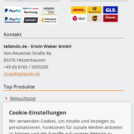
Kontakt
teilando.de - Erwin Weber GmbH
Von-Reuental-Straße 8a
85376 Hetzenhausen
+49 (0) 8165 / 5093200
shop@teilando.de
Top Produkte
Beleuchtung
Bremsbeläge
Bremsscheiben
Cookie-Einstellungen
Kupplungssatz
Wir verwenden Cookies, um Inhalte und Anzeigen zu
Querlenker
personalisieren, Funktionen für soziale Medien anbieten
Radlager
zu können und die Zugriffe auf unserer Website zu