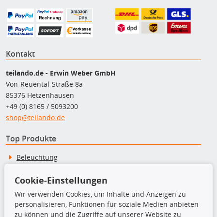
Kontakt
teilando.de - Erwin Weber GmbH
Von-Reuental-Straße 8a
85376 Hetzenhausen
+49 (0) 8165 / 5093200
shop@teilando.de
Top Produkte
Beleuchtung
Bremsbeläge
Bremsscheiben
Cookie-Einstellungen
Kupplungssatz
Wir verwenden Cookies, um Inhalte und Anzeigen zu
Querlenker
personalisieren, Funktionen für soziale Medien anbieten
Radlager
zu können und die Zugriffe auf unserer Website zu