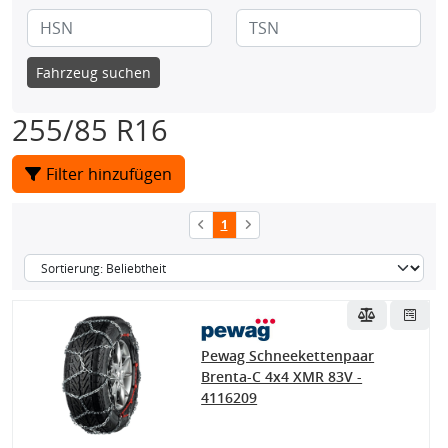
Fahrzeug suchen
255/85 R16
Filter hinzufügen
1
Pewag Schneekettenpaar
Brenta-C 4x4 XMR 83V -
4116209