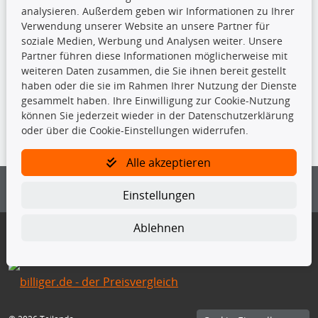
Stoßdämpfer
analysieren. Außerdem geben wir Informationen zu Ihrer
Verwendung unserer Website an unsere Partner für
soziale Medien, Werbung und Analysen weiter. Unsere
TecDoc Inside
Partner führen diese Informationen möglicherweise mit
weiteren Daten zusammen, die Sie ihnen bereit gestellt
haben oder die sie im Rahmen Ihrer Nutzung der Dienste
gesammelt haben. Ihre Einwilligung zur Cookie-Nutzung
können Sie jederzeit wieder in der Datenschutzerklärung
Die hier angezeigten Daten insbesondere die gesamte Datenbank dürfen
oder über die Cookie-Einstellungen widerrufen.
nicht kopiert werden.
Es ist zu unterlassen, die Daten oder die gesamte Datenbank ohne
Alle akzeptieren
vorherige Zustimmung von TecDoc zu vervielfältigen, zu verbreiten
und/oder diese Handlungen durch Dritte ausführen zu lassen. Ein
Einstellungen
Zuwiderhandeln stellt eine Urheberrechtsverletzung dar und wird verfolgt.
Bitte prüfen Sie, ob das über unseren Onlineshop identifizierte Ersatzteil
Ablehnen
auch tatsächlich dem gesuchten Ersatzteil entspricht.
Gegebenenfalls sind ergänzende Informationen notwendig, um
sicherzustellen, dass das gewählte Ersatzteil auch in das gewünschte
Kraftfahrzeug passt.
Für Fragen stehen wir Ihnen gerne zur Verfügung.