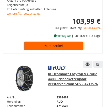
Anzahl pro Packung: 2
Felgenschutz: Ja
Im Lieferumfang enthalten: Anleitung
weitere Attribute anzeigen
103,99 €
inkl. gesetzl. MwSt., zzgl.
Versandkosten
Verfügbar
Lieferzeit: 1-2 Tage
Zum Artikel
RUDcompact Easytop V Größe
4400 Schneekettenpaar
verstärkt 12mm SUV - 4717526
Art.Nr.:
2381489
Hersteller:
RUD
Teilenummer:
4717526