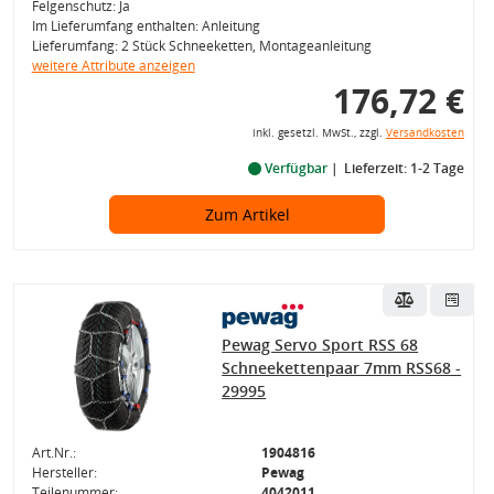
Felgenschutz: Ja
Im Lieferumfang enthalten: Anleitung
Lieferumfang: 2 Stück Schneeketten, Montageanleitung
weitere Attribute anzeigen
176,72 €
inkl. gesetzl. MwSt., zzgl.
Versandkosten
Verfügbar
Lieferzeit: 1-2 Tage
Zum Artikel
Pewag Servo Sport RSS 68
Schneekettenpaar 7mm RSS68 -
29995
Art.Nr.:
1904816
Hersteller:
Pewag
Teilenummer:
4042011