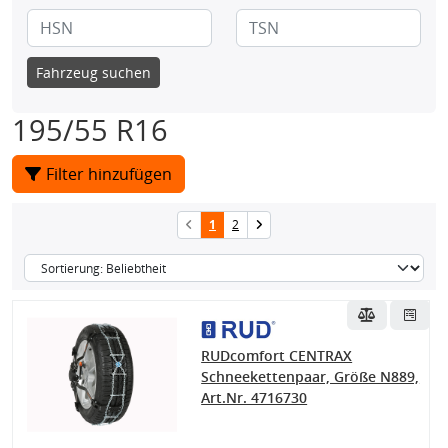
Fahrzeug suchen
195/55 R16
Filter hinzufügen
1
2
RUDcomfort CENTRAX
Schneekettenpaar, Größe N889,
Art.Nr. 4716730