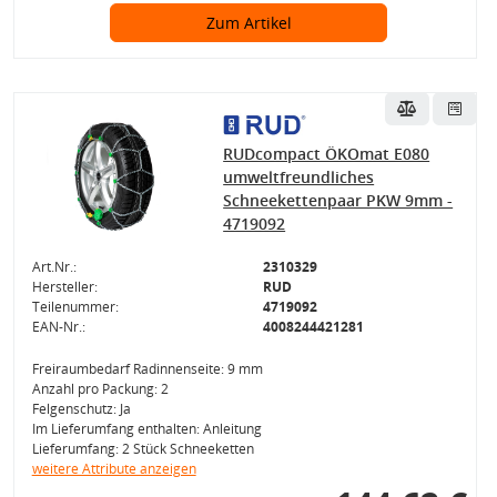
Zum Artikel
RUDcompact ÖKOmat E080
umweltfreundliches
Schneekettenpaar PKW 9mm -
4719092
Art.Nr.:
2310329
Hersteller:
RUD
Teilenummer:
4719092
EAN-Nr.:
4008244421281
Freiraumbedarf Radinnenseite: 9 mm
Anzahl pro Packung: 2
Felgenschutz: Ja
Im Lieferumfang enthalten: Anleitung
Lieferumfang: 2 Stück Schneeketten
weitere Attribute anzeigen