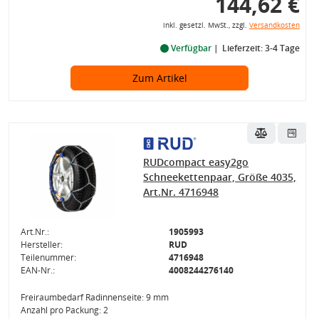
144,62 €
inkl. gesetzl. MwSt., zzgl.
Versandkosten
Verfügbar
Lieferzeit: 3-4 Tage
Zum Artikel
RUDcompact easy2go
Schneekettenpaar, Größe 4035,
Art.Nr. 4716948
Art.Nr.:
1905993
Hersteller:
RUD
Teilenummer:
4716948
EAN-Nr.:
4008244276140
Freiraumbedarf Radinnenseite: 9 mm
Anzahl pro Packung: 2