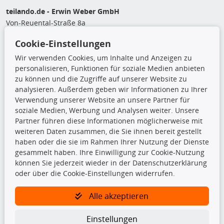
teilando.de - Erwin Weber GmbH
Von-Reuental-Straße 8a
85376 Hetzenhausen
Cookie-Einstellungen
+49 (0) 8165 / 5093200
shop@teilando.de
Wir verwenden Cookies, um Inhalte und Anzeigen zu
personalisieren, Funktionen für soziale Medien anbieten
Top Produkte
zu können und die Zugriffe auf unserer Website zu
analysieren. Außerdem geben wir Informationen zu Ihrer
Beleuchtung
Verwendung unserer Website an unsere Partner für
Bremsbeläge
soziale Medien, Werbung und Analysen weiter. Unsere
Bremsscheiben
Partner führen diese Informationen möglicherweise mit
Kupplungssatz
weiteren Daten zusammen, die Sie ihnen bereit gestellt
Querlenker
haben oder die sie im Rahmen Ihrer Nutzung der Dienste
Radlager
gesammelt haben. Ihre Einwilligung zur Cookie-Nutzung
Stoßdämpfer
können Sie jederzeit wieder in der Datenschutzerklärung
oder über die Cookie-Einstellungen widerrufen.
TecDoc Inside
Alle akzeptieren
Einstellungen