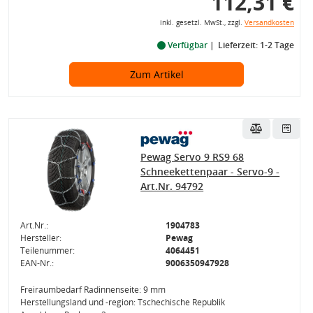
112,31 €
inkl. gesetzl. MwSt., zzgl.
Versandkosten
Verfügbar
Lieferzeit: 1-2 Tage
Zum Artikel
Pewag Servo 9 RS9 68
Schneekettenpaar - Servo-9 -
Art.Nr. 94792
Art.Nr.:
1904783
Hersteller:
Pewag
Teilenummer:
4064451
EAN-Nr.:
9006350947928
Freiraumbedarf Radinnenseite: 9 mm
Herstellungsland und -region: Tschechische Republik