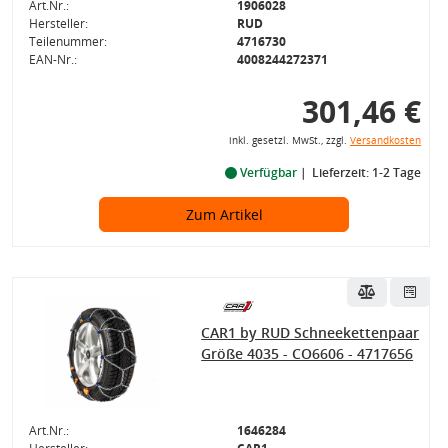
Art.Nr.:
1906028
Hersteller:
RUD
Teilenummer:
4716730
EAN-Nr.:
4008244272371
301,46 €
inkl. gesetzl. MwSt., zzgl.
Versandkosten
Verfügbar
Lieferzeit: 1-2 Tage
Zum Artikel
CAR1 by RUD Schneekettenpaar
Größe 4035 - CO6606 - 4717656
Art.Nr.:
1646284