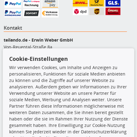
Kontakt
teilando.de - Erwin Weber GmbH
Von-Reuental-Straße 8a
85376 Hetzenhausen
Cookie-Einstellungen
+49 (0) 8165 / 5093200
Wir verwenden Cookies, um Inhalte und Anzeigen zu
shop@teilando.de
personalisieren, Funktionen für soziale Medien anbieten
zu können und die Zugriffe auf unserer Website zu
Top Produkte
analysieren. Außerdem geben wir Informationen zu Ihrer
Verwendung unserer Website an unsere Partner für
Beleuchtung
soziale Medien, Werbung und Analysen weiter. Unsere
Bremsbeläge
Partner führen diese Informationen möglicherweise mit
Bremsscheiben
weiteren Daten zusammen, die Sie ihnen bereit gestellt
Kupplungssatz
haben oder die sie im Rahmen Ihrer Nutzung der Dienste
Querlenker
gesammelt haben. Ihre Einwilligung zur Cookie-Nutzung
Radlager
können Sie jederzeit wieder in der Datenschutzerklärung
Stoßdämpfer