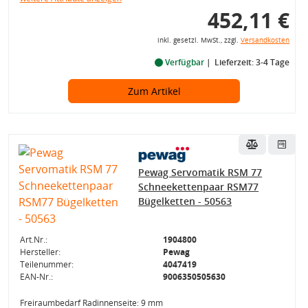
452,11 €
inkl. gesetzl. MwSt., zzgl.
Versandkosten
Verfügbar
Lieferzeit: 3-4 Tage
Zum Artikel
Pewag Servomatik RSM 77
Schneekettenpaar RSM77
Bügelketten - 50563
Art.Nr.:
1904800
Hersteller:
Pewag
Teilenummer:
4047419
EAN-Nr.:
9006350505630
Freiraumbedarf Radinnenseite: 9 mm