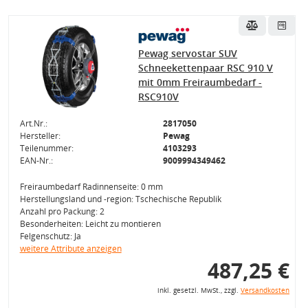
Pewag servostar SUV
Schneekettenpaar RSC 910 V
mit 0mm Freiraumbedarf -
RSC910V
Art.Nr.:
2817050
Hersteller:
Pewag
Teilenummer:
4103293
EAN-Nr.:
9009994349462
Freiraumbedarf Radinnenseite: 0 mm
Herstellungsland und -region: Tschechische Republik
Anzahl pro Packung: 2
Besonderheiten: Leicht zu montieren
Felgenschutz: Ja
weitere Attribute anzeigen
487,25 €
inkl. gesetzl. MwSt., zzgl.
Versandkosten