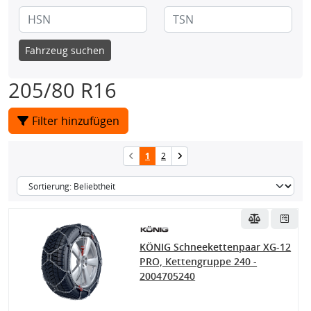
Fahrzeug suchen
205/80 R16
Filter hinzufügen
1
2
KÖNIG Schneekettenpaar XG-12
PRO, Kettengruppe 240 -
2004705240