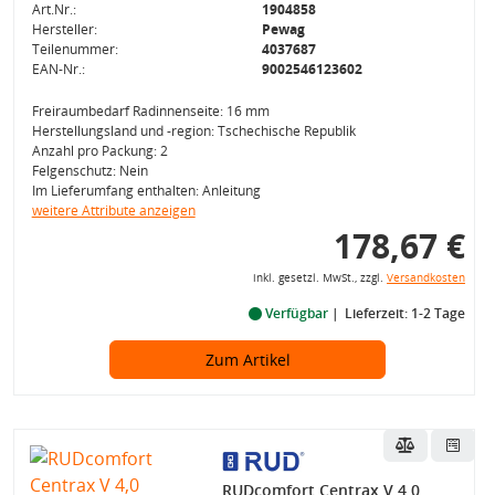
Art.Nr.:
1904858
Hersteller:
Pewag
Teilenummer:
4037687
EAN-Nr.:
9002546123602
Freiraumbedarf Radinnenseite: 16 mm
Herstellungsland und -region: Tschechische Republik
Anzahl pro Packung: 2
Felgenschutz: Nein
Im Lieferumfang enthalten: Anleitung
weitere Attribute anzeigen
178,67 €
inkl. gesetzl. MwSt., zzgl.
Versandkosten
Verfügbar
Lieferzeit: 1-2 Tage
Zum Artikel
RUDcomfort Centrax V 4,0