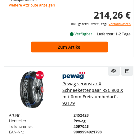
weitere Attribute anzeigen
214,26 €
inkl. gesetzl. MwSt., zzgl.
Versandkosten
Verfügbar
Lieferzeit: 1-2 Tage
Zum Artikel
Pewag servostar X
Schneekettenpaar RSC 900 X
mit 0mm Freiraumbedarf -
92179
Art.Nr.:
2452428
Hersteller:
Pewag
Teilenummer:
4097043
EAN-Nr.:
9009994921798