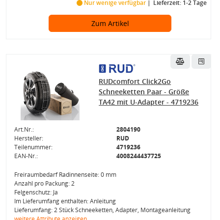
Nur wenige verfügbar
Lieferzeit: 1-2 Tage
Zum Artikel
RUDcomfort Click2Go
Schneeketten Paar - Größe
TA42 mit U-Adapter - 4719236
Art.Nr.:
2804190
Hersteller:
RUD
Teilenummer:
4719236
EAN-Nr.:
4008244437725
Freiraumbedarf Radinnenseite: 0 mm
Anzahl pro Packung: 2
Felgenschutz: Ja
Im Lieferumfang enthalten: Anleitung
Lieferumfang: 2 Stück Schneeketten, Adapter, Montageanleitung
weitere Attribute anzeigen