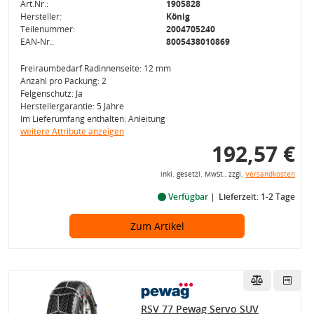
Art.Nr.:
1905828
Hersteller:
König
Teilenummer:
2004705240
EAN-Nr.:
8005438010869
Freiraumbedarf Radinnenseite: 12 mm
Anzahl pro Packung: 2
Felgenschutz: Ja
Herstellergarantie: 5 Jahre
Im Lieferumfang enthalten: Anleitung
weitere Attribute anzeigen
192,57 €
inkl. gesetzl. MwSt., zzgl.
Versandkosten
Verfügbar
Lieferzeit: 1-2 Tage
Zum Artikel
RSV 77 Pewag Servo SUV