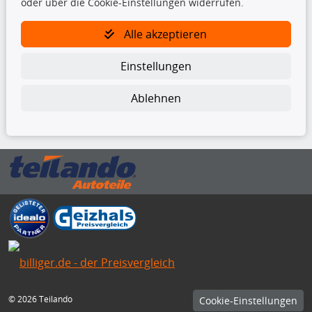
oder über die Cookie-Einstellungen widerrufen.
TecDoc Inside
Alle akzeptieren
Einstellungen
Ablehnen
Die hier angezeigten Daten insbesondere die gesamte Datenbank dürfen
nicht kopiert werden.
Es ist zu unterlassen, die Daten oder die gesamte Datenbank ohne
vorherige Zustimmung von TecDoc zu vervielfältigen, zu verbreiten
und/oder diese Handlungen durch Dritte ausführen zu lassen. Ein
Zuwiderhandeln stellt eine Urheberrechtsverletzung dar und wird verfolgt.
Bitte prüfen Sie, ob das über unseren Onlineshop identifizierte Ersatzteil
auch tatsächlich dem gesuchten Ersatzteil entspricht.
Gegebenenfalls sind ergänzende Informationen notwendig, um
sicherzustellen, dass das gewählte Ersatzteil auch in das gewünschte
Kraftfahrzeug passt.
Für Fragen stehen wir Ihnen gerne zur Verfügung.
© 2026 Teilando
Cookie-Einstellungen