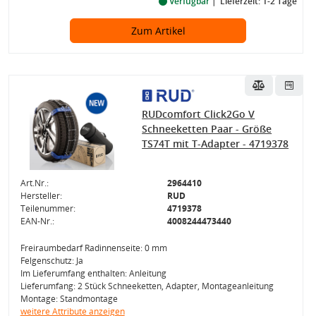
Verfügbar
Lieferzeit: 1-2 Tage
Zum Artikel
RUDcomfort Click2Go V
Schneeketten Paar - Größe
TS74T mit T-Adapter - 4719378
Art.Nr.:
2964410
Hersteller:
RUD
Teilenummer:
4719378
EAN-Nr.:
4008244473440
Freiraumbedarf Radinnenseite: 0 mm
Felgenschutz: Ja
Im Lieferumfang enthalten: Anleitung
Lieferumfang: 2 Stück Schneeketten, Adapter, Montageanleitung
Montage: Standmontage
weitere Attribute anzeigen