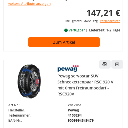
weitere Attribute anzeigen
147,21 €
inkl. gesetzl. MwSt., zzgl.
Versandkosten
Verfügbar
Lieferzeit: 1-2 Tage
Zum Artikel
Pewag servostar SUV
Schneekettenpaar RSC 920 V
mit 0mm Freiraumbedarf -
RSC920V
Art.Nr.:
2817051
Hersteller:
Pewag
Teilenummer:
4103294
EAN-Nr.:
9009994349479