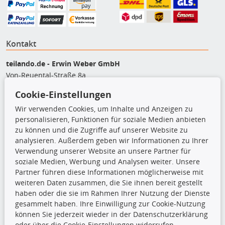
Kontakt
teilando.de - Erwin Weber GmbH
Von-Reuental-Straße 8a
85376 Hetzenhausen
Cookie-Einstellungen
+49 (0) 8165 / 5093200
Wir verwenden Cookies, um Inhalte und Anzeigen zu
shop@teilando.de
personalisieren, Funktionen für soziale Medien anbieten
zu können und die Zugriffe auf unserer Website zu
Top Produkte
analysieren. Außerdem geben wir Informationen zu Ihrer
Verwendung unserer Website an unsere Partner für
Beleuchtung
soziale Medien, Werbung und Analysen weiter. Unsere
Bremsbeläge
Partner führen diese Informationen möglicherweise mit
Bremsscheiben
weiteren Daten zusammen, die Sie ihnen bereit gestellt
Kupplungssatz
haben oder die sie im Rahmen Ihrer Nutzung der Dienste
Querlenker
gesammelt haben. Ihre Einwilligung zur Cookie-Nutzung
Radlager
können Sie jederzeit wieder in der Datenschutzerklärung
Stoßdämpfer
oder über die Cookie-Einstellungen widerrufen.