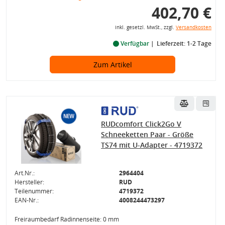
402,70 €
inkl. gesetzl. MwSt., zzgl.
Versandkosten
Verfügbar
Lieferzeit: 1-2 Tage
Zum Artikel
RUDcomfort Click2Go V
Schneeketten Paar - Größe
TS74 mit U-Adapter - 4719372
Art.Nr.:
2964404
Hersteller:
RUD
Teilenummer:
4719372
EAN-Nr.:
4008244473297
Freiraumbedarf Radinnenseite: 0 mm