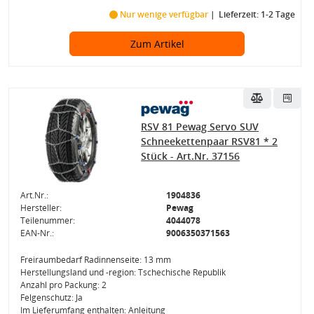
Nur wenige verfügbar
Lieferzeit: 1-2 Tage
Zum Artikel
RSV 81 Pewag Servo SUV
Schneekettenpaar RSV81 * 2
Stück - Art.Nr. 37156
Art.Nr.:
1904836
Hersteller:
Pewag
Teilenummer:
4044078
EAN-Nr.:
9006350371563
Freiraumbedarf Radinnenseite: 13 mm
Herstellungsland und -region: Tschechische Republik
Anzahl pro Packung: 2
Felgenschutz: Ja
Im Lieferumfang enthalten: Anleitung