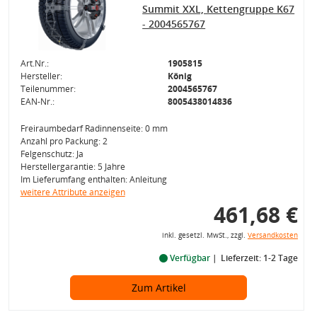
Summit XXL, Kettengruppe K67
- 2004565767
Art.Nr.:
1905815
Hersteller:
König
Teilenummer:
2004565767
EAN-Nr.:
8005438014836
Freiraumbedarf Radinnenseite: 0 mm
Anzahl pro Packung: 2
Felgenschutz: Ja
Herstellergarantie: 5 Jahre
Im Lieferumfang enthalten: Anleitung
weitere Attribute anzeigen
461,68 €
inkl. gesetzl. MwSt., zzgl.
Versandkosten
Verfügbar
Lieferzeit: 1-2 Tage
Zum Artikel